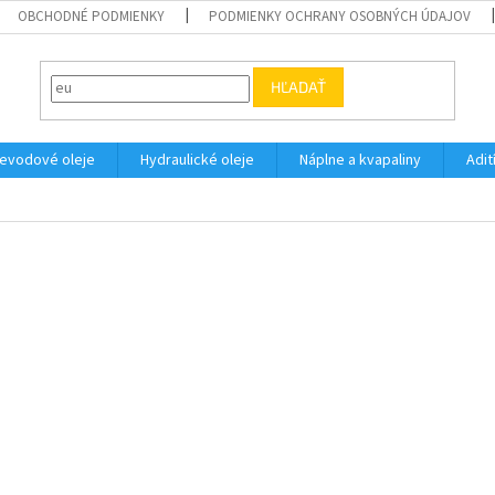
OBCHODNÉ PODMIENKY
PODMIENKY OCHRANY OSOBNÝCH ÚDAJOV
HĽADAŤ
evodové oleje
Hydraulické oleje
Náplne a kvapaliny
Adit