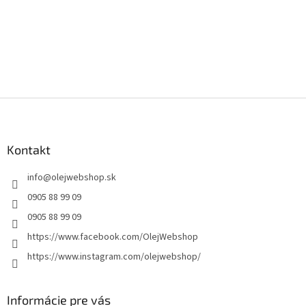
Z
á
p
ä
Kontakt
t
info
@
olejwebshop.sk
i
e
0905 88 99 09
0905 88 99 09
https://www.facebook.com/OlejWebshop
https://www.instagram.com/olejwebshop/
Informácie pre vás