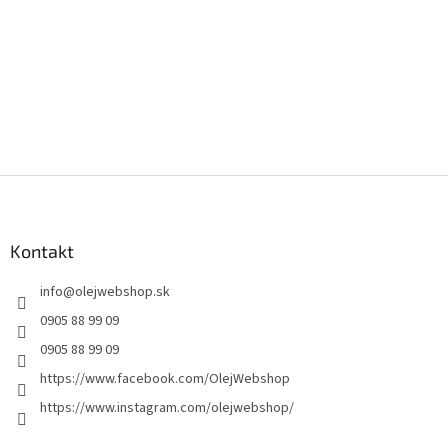
Z
á
p
ä
Kontakt
t
info
@
olejwebshop.sk
i
e
0905 88 99 09
0905 88 99 09
https://www.facebook.com/OlejWebshop
https://www.instagram.com/olejwebshop/