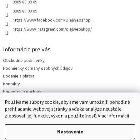
e
0905 88 99 09
0905 88 99 09
https://www.facebook.com/OlejWebshop
https://www.instagram.com/olejwebshop/
Informácie pre vás
Obchodné podmienky
Podmienky ochrany osobných údajov
Dodanie a platba
Kontakty
Hodnotenie obchodu
Blog
Používame súbory cookie, aby sme vám umožnili pohodlné
prehliadanie webovej stránky a vďaka analýze neustále
zlepšovali jej funkcie, výkon a použiteľnosť.
Viac informácií
Vytvoril Shoptet
Nastavenie