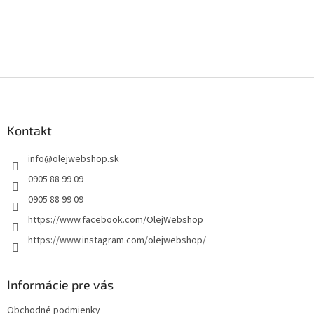
Z
á
p
ä
Kontakt
t
info
@
olejwebshop.sk
i
e
0905 88 99 09
0905 88 99 09
https://www.facebook.com/OlejWebshop
https://www.instagram.com/olejwebshop/
Informácie pre vás
Obchodné podmienky