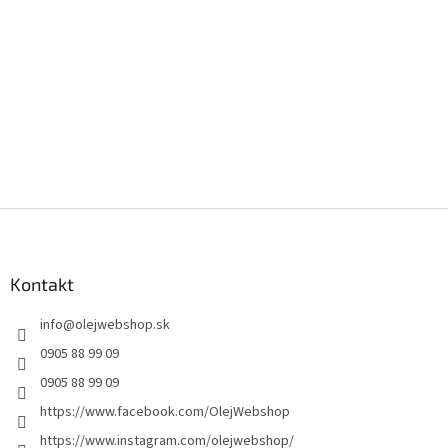
Z
á
p
ä
Kontakt
t
info
@
olejwebshop.sk
i
e
0905 88 99 09
0905 88 99 09
https://www.facebook.com/OlejWebshop
https://www.instagram.com/olejwebshop/