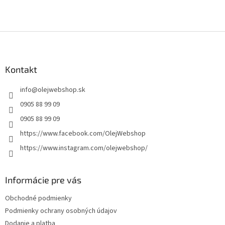
Z
á
p
ä
Kontakt
t
info
@
olejwebshop.sk
i
e
0905 88 99 09
0905 88 99 09
https://www.facebook.com/OlejWebshop
https://www.instagram.com/olejwebshop/
Informácie pre vás
Obchodné podmienky
Podmienky ochrany osobných údajov
Dodanie a platba