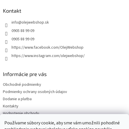
p
ä
Kontakt
t
info
@
olejwebshop.sk
i
e
0905 88 99 09
0905 88 99 09
https://www.facebook.com/OlejWebshop
https://www.instagram.com/olejwebshop/
Informácie pre vás
Obchodné podmienky
Podmienky ochrany osobných údajov
Dodanie a platba
Kontakty
Hodnotenie obchodu
Blog
Používame súbory cookie, aby sme vám umožnili pohodlné