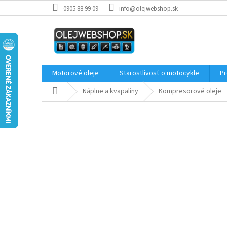
Prejsť
0905 88 99 09
info@olejwebshop.sk
na
obsah
Motorové oleje
Starostlivosť o motocykle
Pr
Domov
Náplne a kvapaliny
Kompresorové oleje