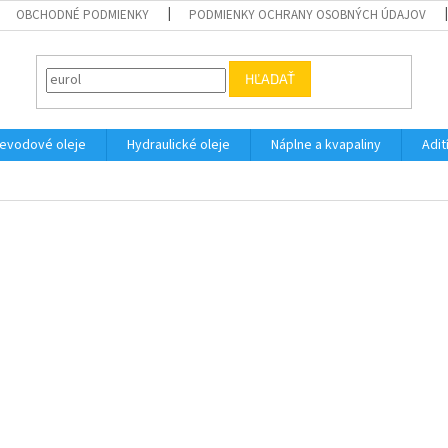
OBCHODNÉ PODMIENKY
PODMIENKY OCHRANY OSOBNÝCH ÚDAJOV
HĽADAŤ
evodové oleje
Hydraulické oleje
Náplne a kvapaliny
Adit