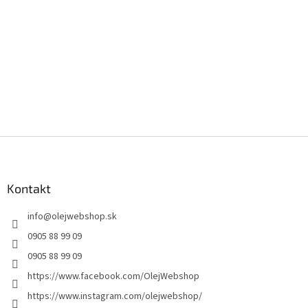
Z
á
p
ä
Kontakt
t
info
@
olejwebshop.sk
i
e
0905 88 99 09
0905 88 99 09
https://www.facebook.com/OlejWebshop
https://www.instagram.com/olejwebshop/