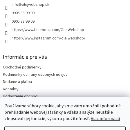
info
@
olejwebshop.sk
i
e
0905 88 99 09
0905 88 99 09
https://www.facebook.com/OlejWebshop
https://www.instagram.com/olejwebshop/
Informácie pre vás
Obchodné podmienky
Podmienky ochrany osobných údajov
Dodanie a platba
Kontakty
Hodnotenie obchodu
Blog
Používame súbory cookie, aby sme vám umožnili pohodlné
prehliadanie webovej stránky a vďaka analýze neustále
zlepšovali jej funkcie, výkon a použiteľnosť.
Viac informácií
Vytvoril Shoptet