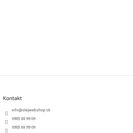
Z
á
p
ä
Kontakt
t
info
@
olejwebshop.sk
i
e
0905 88 99 09
0905 88 99 09