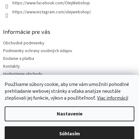
https://www.facebook.com/OlejWebshop
https://www.instagram.com/olejwebshop/
Informácie pre vás
Obchodné podmienky
Podmienky ochrany osobných údajov
Dodanie a platba
Kontakty
Hodnotenie obchodu
Blog
Používame súbory cookie, aby sme vám umožnili pohodlné
prehliadanie webovej stránky a vďaka analýze neustále
zlepšovali jej funkcie, výkon a použiteľnosť.
Viac informácií
Vytvoril Shoptet
Nastavenie
Copyright 2026
Olejwebshop.sk
. Všetky práva vyhradené.
Upraviť
Súhlasím
nastavenie cookies