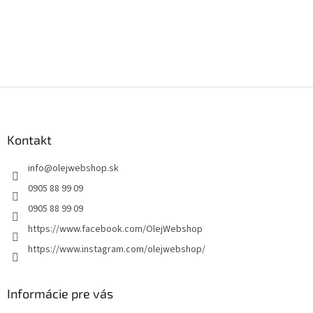
Z
á
p
ä
Kontakt
t
info
@
olejwebshop.sk
i
e
0905 88 99 09
0905 88 99 09
https://www.facebook.com/OlejWebshop
https://www.instagram.com/olejwebshop/
Informácie pre vás