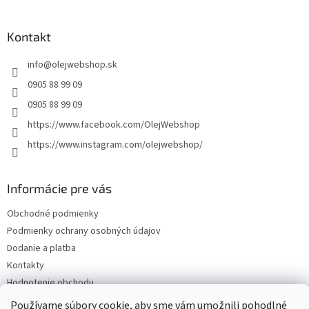
á
p
ä
Kontakt
t
info
@
olejwebshop.sk
i
e
0905 88 99 09
0905 88 99 09
https://www.facebook.com/OlejWebshop
https://www.instagram.com/olejwebshop/
Informácie pre vás
Obchodné podmienky
Podmienky ochrany osobných údajov
Dodanie a platba
Kontakty
Hodnotenie obchodu
Blog
Používame súbory cookie, aby sme vám umožnili pohodlné