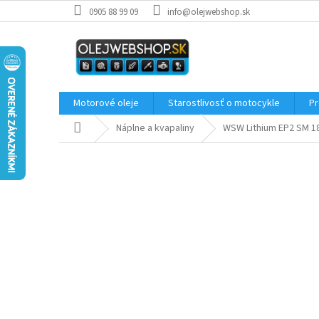
Prejsť
0905 88 99 09
info@olejwebshop.sk
na
obsah
Motorové oleje
Starostlivosť o motocykle
Pr
Domov
Náplne a kvapaliny
WSW Lithium EP2 SM 1