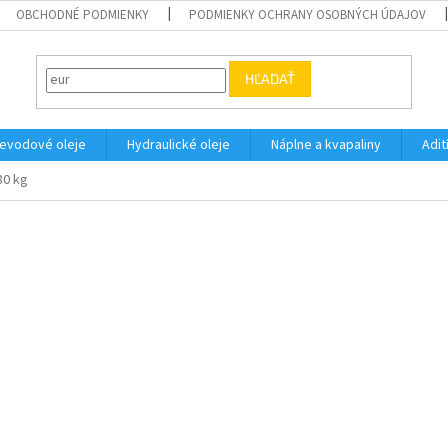
OBCHODNÉ PODMIENKY
PODMIENKY OCHRANY OSOBNÝCH ÚDAJOV
HĽADAŤ
evodové oleje
Hydraulické oleje
Náplne a kvapaliny
Adit
80 kg