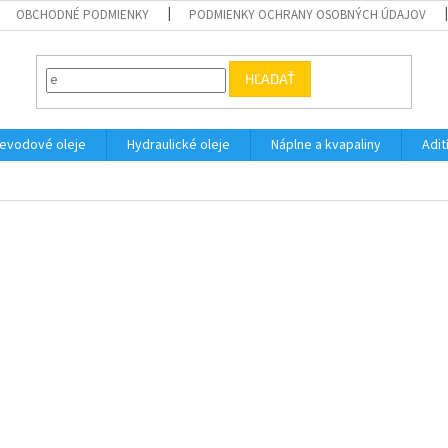
OBCHODNÉ PODMIENKY
PODMIENKY OCHRANY OSOBNÝCH ÚDAJOV
HĽADAŤ
evodové oleje
Hydraulické oleje
Náplne a kvapaliny
Adit