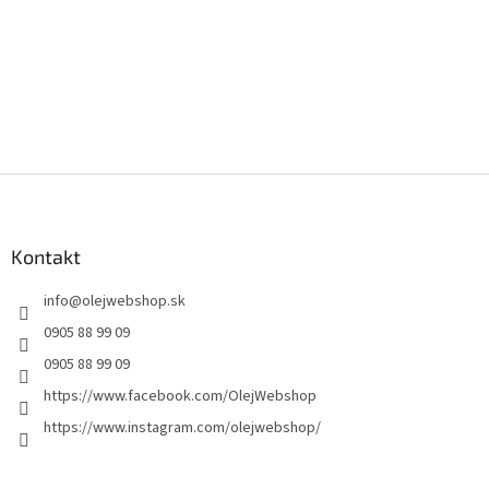
Z
á
p
ä
Kontakt
t
info
@
olejwebshop.sk
i
e
0905 88 99 09
0905 88 99 09
https://www.facebook.com/OlejWebshop
https://www.instagram.com/olejwebshop/