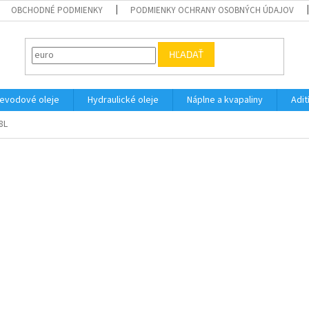
OBCHODNÉ PODMIENKY
PODMIENKY OCHRANY OSOBNÝCH ÚDAJOV
HĽADAŤ
evodové oleje
Hydraulické oleje
Náplne a kvapaliny
Adit
8L