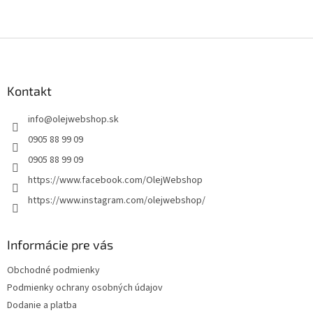
Z
á
p
ä
Kontakt
t
info
@
olejwebshop.sk
i
e
0905 88 99 09
0905 88 99 09
https://www.facebook.com/OlejWebshop
https://www.instagram.com/olejwebshop/
Informácie pre vás
Obchodné podmienky
Podmienky ochrany osobných údajov
Dodanie a platba