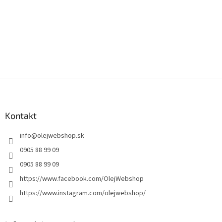
Z
á
p
ä
Kontakt
t
info
@
olejwebshop.sk
i
e
0905 88 99 09
0905 88 99 09
https://www.facebook.com/OlejWebshop
https://www.instagram.com/olejwebshop/