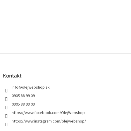
Z
á
p
ä
Kontakt
t
info
@
olejwebshop.sk
i
e
0905 88 99 09
0905 88 99 09
https://www.facebook.com/OlejWebshop
https://www.instagram.com/olejwebshop/