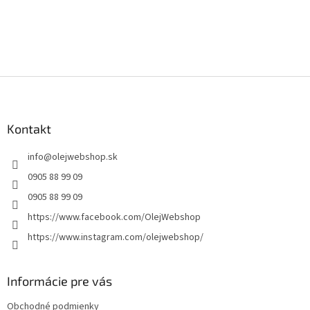
Z
á
p
ä
Kontakt
t
info
@
olejwebshop.sk
i
e
0905 88 99 09
0905 88 99 09
https://www.facebook.com/OlejWebshop
https://www.instagram.com/olejwebshop/
Informácie pre vás
Obchodné podmienky