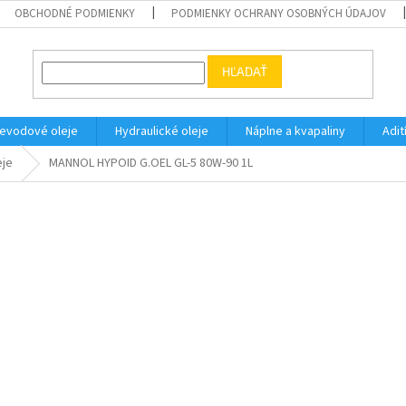
OBCHODNÉ PODMIENKY
PODMIENKY OCHRANY OSOBNÝCH ÚDAJOV
HĽADAŤ
evodové oleje
Hydraulické oleje
Náplne a kvapaliny
Adit
eje
MANNOL HYPOID G.OEL GL-5 80W-90 1L