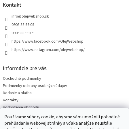
ä
Kontakt
t
info
@
olejwebshop.sk
i
e
0905 88 99 09
0905 88 99 09
https://www.facebook.com/OlejWebshop
https://www.instagram.com/olejwebshop/
Informácie pre vás
Obchodné podmienky
Podmienky ochrany osobných údajov
Dodanie a platba
Kontakty
Hodnotenie obchodu
Blog
Používame súbory cookie, aby sme vám umožnili pohodlné
prehliadanie webovej stránky a vďaka analýze neustále