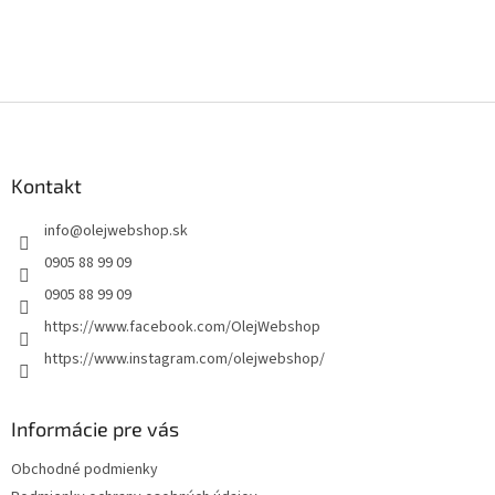
Z
á
p
ä
Kontakt
t
info
@
olejwebshop.sk
i
e
0905 88 99 09
0905 88 99 09
https://www.facebook.com/OlejWebshop
https://www.instagram.com/olejwebshop/
Informácie pre vás
Obchodné podmienky