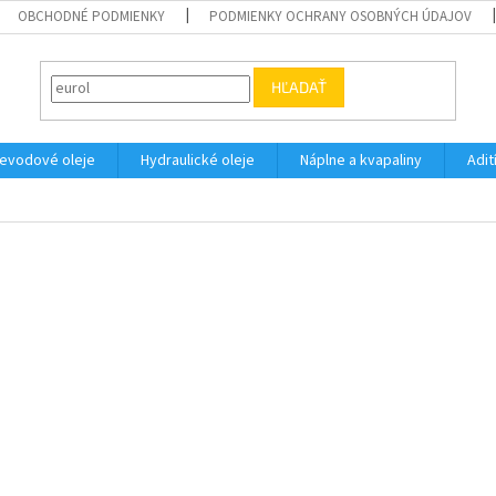
OBCHODNÉ PODMIENKY
PODMIENKY OCHRANY OSOBNÝCH ÚDAJOV
HĽADAŤ
evodové oleje
Hydraulické oleje
Náplne a kvapaliny
Adit