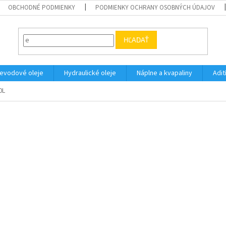
OBCHODNÉ PODMIENKY
PODMIENKY OCHRANY OSOBNÝCH ÚDAJOV
HĽADAŤ
evodové oleje
Hydraulické oleje
Náplne a kvapaliny
Adit
0L