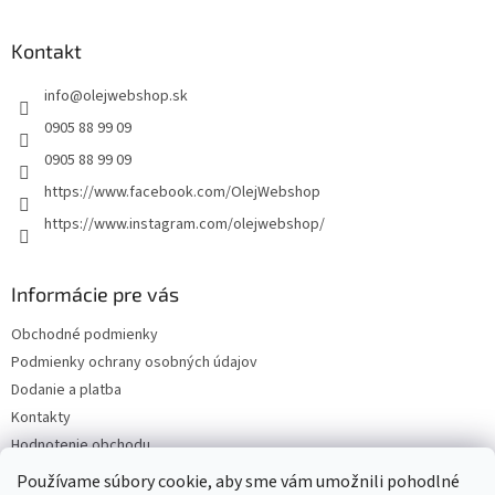
á
p
ä
Kontakt
t
info
@
olejwebshop.sk
i
e
0905 88 99 09
0905 88 99 09
https://www.facebook.com/OlejWebshop
https://www.instagram.com/olejwebshop/
Informácie pre vás
Obchodné podmienky
Podmienky ochrany osobných údajov
Dodanie a platba
Kontakty
Hodnotenie obchodu
Blog
Používame súbory cookie, aby sme vám umožnili pohodlné