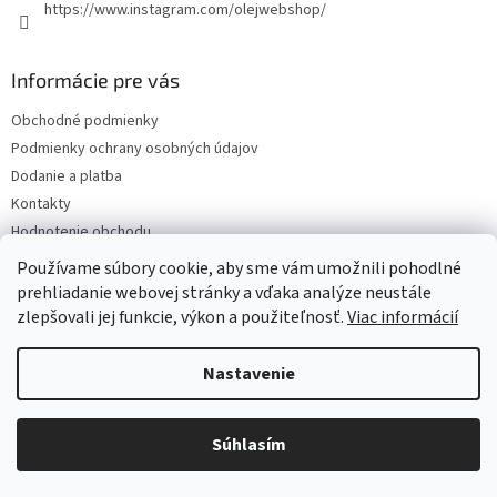
https://www.instagram.com/olejwebshop/
Informácie pre vás
Obchodné podmienky
Podmienky ochrany osobných údajov
Dodanie a platba
Kontakty
Hodnotenie obchodu
Blog
Používame súbory cookie, aby sme vám umožnili pohodlné
prehliadanie webovej stránky a vďaka analýze neustále
zlepšovali jej funkcie, výkon a použiteľnosť.
Viac informácií
Vytvoril Shoptet
Nastavenie
Copyright 2026
Olejwebshop.sk
. Všetky práva vyhradené.
Upraviť
Súhlasím
nastavenie cookies