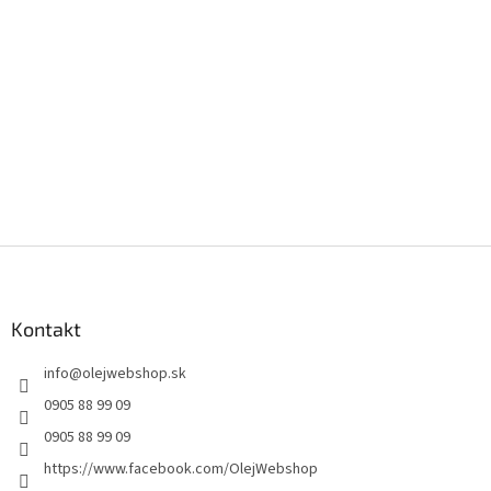
Z
á
p
ä
Kontakt
t
info
@
olejwebshop.sk
i
e
0905 88 99 09
0905 88 99 09
https://www.facebook.com/OlejWebshop