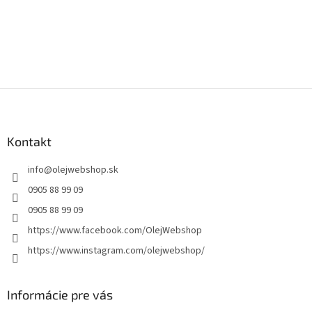
Z
á
p
ä
Kontakt
t
info
@
olejwebshop.sk
i
e
0905 88 99 09
0905 88 99 09
https://www.facebook.com/OlejWebshop
https://www.instagram.com/olejwebshop/
Informácie pre vás