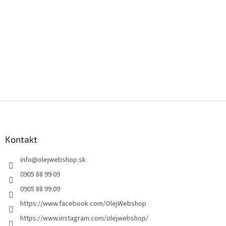
Z
á
p
ä
Kontakt
t
info
@
olejwebshop.sk
i
e
0905 88 99 09
0905 88 99 09
https://www.facebook.com/OlejWebshop
https://www.instagram.com/olejwebshop/