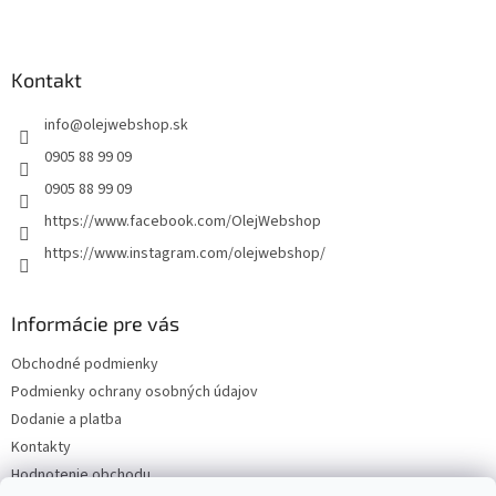
Z
á
p
ä
Kontakt
t
info
@
olejwebshop.sk
i
e
0905 88 99 09
0905 88 99 09
https://www.facebook.com/OlejWebshop
https://www.instagram.com/olejwebshop/
Informácie pre vás
Obchodné podmienky
Podmienky ochrany osobných údajov
Dodanie a platba
Kontakty
Hodnotenie obchodu