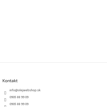
Z
á
p
ä
Kontakt
t
info
@
olejwebshop.sk
i
e
0905 88 99 09
0905 88 99 09