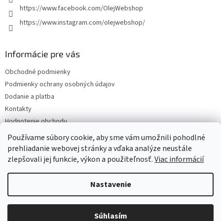
https://www.facebook.com/OlejWebshop
https://www.instagram.com/olejwebshop/
Informácie pre vás
Obchodné podmienky
Podmienky ochrany osobných údajov
Dodanie a platba
Kontakty
Hodnotenie obchodu
Blog
Používame súbory cookie, aby sme vám umožnili pohodlné
prehliadanie webovej stránky a vďaka analýze neustále
zlepšovali jej funkcie, výkon a použiteľnosť.
Viac informácií
Vytvoril Shoptet
Nastavenie
Copyright 2026
Olejwebshop.sk
. Všetky práva vyhradené.
Upraviť
Súhlasím
nastavenie cookies