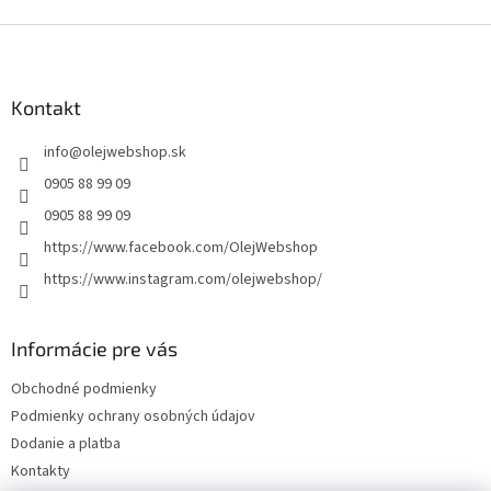
Z
á
p
ä
Kontakt
t
info
@
olejwebshop.sk
i
e
0905 88 99 09
0905 88 99 09
https://www.facebook.com/OlejWebshop
https://www.instagram.com/olejwebshop/
Informácie pre vás
Obchodné podmienky
Podmienky ochrany osobných údajov
Dodanie a platba
Kontakty