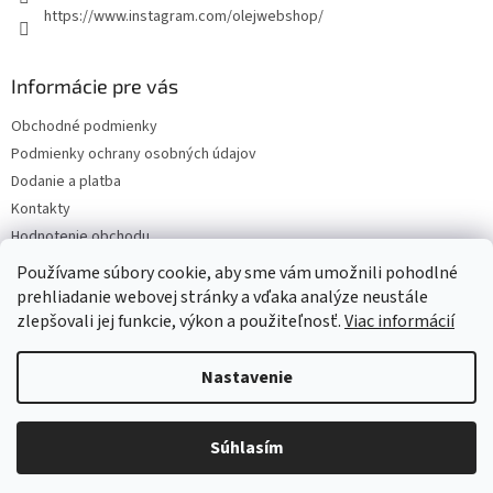
https://www.instagram.com/olejwebshop/
Informácie pre vás
Obchodné podmienky
Podmienky ochrany osobných údajov
Dodanie a platba
Kontakty
Hodnotenie obchodu
Blog
Používame súbory cookie, aby sme vám umožnili pohodlné
prehliadanie webovej stránky a vďaka analýze neustále
zlepšovali jej funkcie, výkon a použiteľnosť.
Viac informácií
Vytvoril Shoptet
Nastavenie
Copyright 2026
Olejwebshop.sk
. Všetky práva vyhradené.
Upraviť
Súhlasím
nastavenie cookies