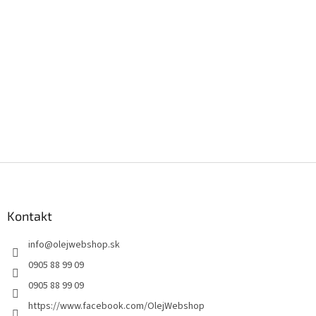
Z
á
p
ä
Kontakt
t
info
@
olejwebshop.sk
i
e
0905 88 99 09
0905 88 99 09
https://www.facebook.com/OlejWebshop