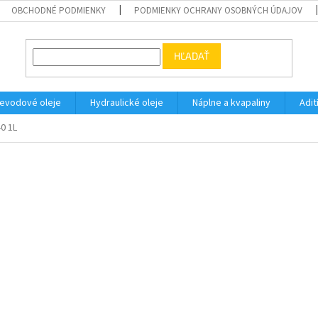
OBCHODNÉ PODMIENKY
PODMIENKY OCHRANY OSOBNÝCH ÚDAJOV
HĽADAŤ
evodové oleje
Hydraulické oleje
Náplne a kvapaliny
Adit
0 1L