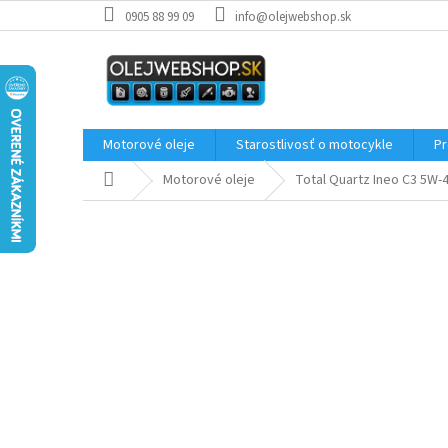
Prejsť
0905 88 99 09
info@olejwebshop.sk
na
obsah
Motorové oleje
Starostlivosť o motocykle
Pr
Domov
Motorové oleje
Total Quartz Ineo C3 5W-4