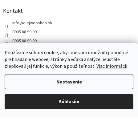
p
ä
Kontakt
t
info
@
olejwebshop.sk
i
e
0905 88 99 09
0905 88 99 09
https://www.facebook.com/OlejWebshop
Používame súbory cookie, aby sme vám umožnili pohodlné
https://www.instagram.com/olejwebshop/
prehliadanie webovej stránky a vďaka analýze neustále
zlepšovali jej funkcie, výkon a použiteľnosť.
Viac informácií
Informácie pre vás
Nastavenie
Obchodné podmienky
Podmienky ochrany osobných údajov
Súhlasím
Dodanie a platba
Kontakty
Hodnotenie obchodu
Blog