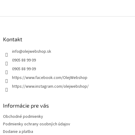
Z
á
p
ä
Kontakt
t
info
@
olejwebshop.sk
i
e
0905 88 99 09
0905 88 99 09
https://www.facebook.com/OlejWebshop
https://www.instagram.com/olejwebshop/
Informácie pre vás
Obchodné podmienky
Podmienky ochrany osobných údajov
Dodanie a platba