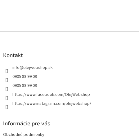
Z
á
p
ä
Kontakt
t
info
@
olejwebshop.sk
i
e
0905 88 99 09
0905 88 99 09
https://www.facebook.com/OlejWebshop
https://www.instagram.com/olejwebshop/
Informácie pre vás
Obchodné podmienky