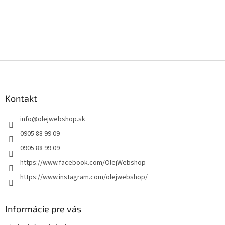
Z
á
p
ä
Kontakt
t
info
@
olejwebshop.sk
i
e
0905 88 99 09
0905 88 99 09
https://www.facebook.com/OlejWebshop
https://www.instagram.com/olejwebshop/
Informácie pre vás