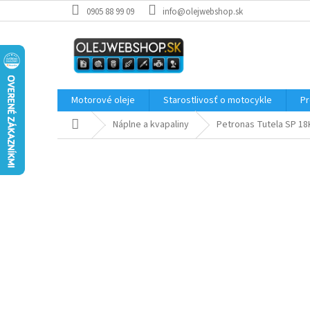
Prejsť
0905 88 99 09
info@olejwebshop.sk
na
obsah
Motorové oleje
Starostlivosť o motocykle
Pr
Domov
Náplne a kvapaliny
Petronas Tutela SP 1