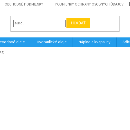
OBCHODNÉ PODMIENKY
PODMIENKY OCHRANY OSOBNÝCH ÚDAJOV
HĽADAŤ
evodové oleje
Hydraulické oleje
Náplne a kvapaliny
Adit
8Kg