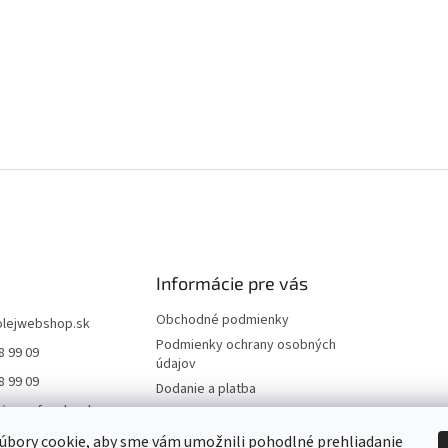
Informácie pre vás
Obchodné podmienky
olejwebshop.sk
Podmienky ochrany osobných
8 99 09
údajov
8 99 09
Dodanie a platba
//www.facebook.co
Kontakty
jWebshop
Hodnotenie obchodu
úbory cookie, aby sme vám umožnili pohodlné prehliadanie