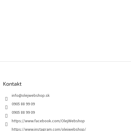
Z
á
p
ä
Kontakt
t
info
@
olejwebshop.sk
i
e
0905 88 99 09
0905 88 99 09
https://www.facebook.com/OlejWebshop
https://www.instagram.com/olejwebshop/