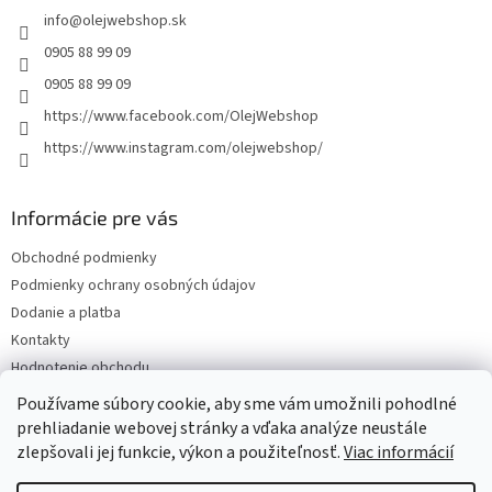
t
info
@
olejwebshop.sk
i
e
0905 88 99 09
0905 88 99 09
https://www.facebook.com/OlejWebshop
https://www.instagram.com/olejwebshop/
Informácie pre vás
Obchodné podmienky
Podmienky ochrany osobných údajov
Dodanie a platba
Kontakty
Hodnotenie obchodu
Blog
Používame súbory cookie, aby sme vám umožnili pohodlné
prehliadanie webovej stránky a vďaka analýze neustále
zlepšovali jej funkcie, výkon a použiteľnosť.
Viac informácií