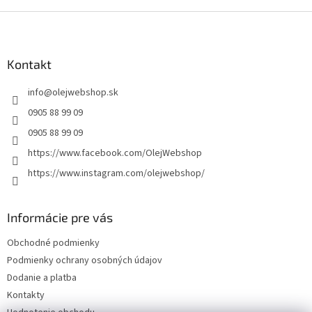
Z
á
p
ä
Kontakt
t
info
@
olejwebshop.sk
i
e
0905 88 99 09
0905 88 99 09
https://www.facebook.com/OlejWebshop
https://www.instagram.com/olejwebshop/
Informácie pre vás
Obchodné podmienky
Podmienky ochrany osobných údajov
Dodanie a platba
Kontakty