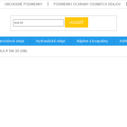
OBCHODNÉ PODMIENKY
PODMIENKY OCHRANY OSOBNÝCH ÚDAJOV
HĽADAŤ
evodové oleje
Hydraulické oleje
Náplne a kvapaliny
Adit
LA R 5W-30 208L