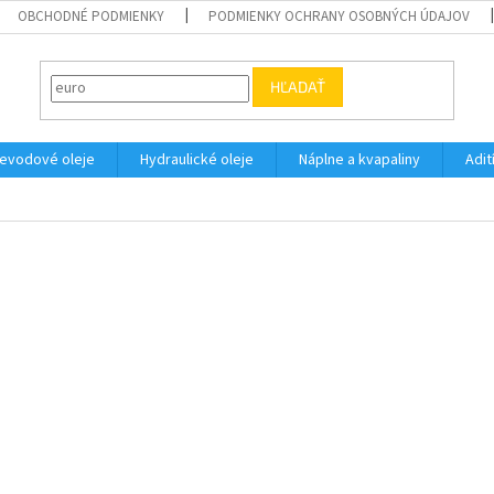
OBCHODNÉ PODMIENKY
PODMIENKY OCHRANY OSOBNÝCH ÚDAJOV
HĽADAŤ
evodové oleje
Hydraulické oleje
Náplne a kvapaliny
Adit