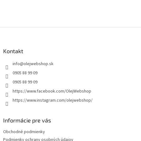
Z
á
p
ä
Kontakt
t
info
@
olejwebshop.sk
i
e
0905 88 99 09
0905 88 99 09
https://www.facebook.com/OlejWebshop
https://www.instagram.com/olejwebshop/
Informácie pre vás
Obchodné podmienky
Podmienky ochrany osobných údajov