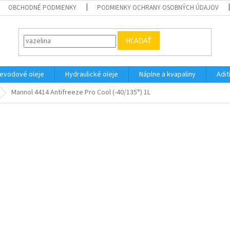
OBCHODNÉ PODMIENKY
PODMIENKY OCHRANY OSOBNÝCH ÚDAJOV
HĽADAŤ
evodové oleje
Hydraulické oleje
Náplne a kvapaliny
Adit
Mannol 4414 Antifreeze Pro Cool (-40/135°) 1L