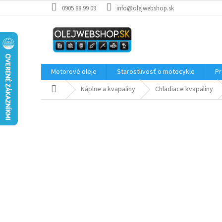
Prejsť
0905 88 99 09
info@olejwebshop.sk
na
obsah
Motorové oleje
Starostlivosť o motocykle
Pr
Domov
Náplne a kvapaliny
Chladiace kvapaliny