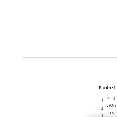
Z
á
p
ä
t
Kontakt
i
e
info
@
0905 8
0905 8