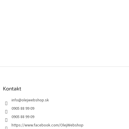
Z
á
p
ä
Kontakt
t
info
@
olejwebshop.sk
i
e
0905 88 99 09
0905 88 99 09
https://www.facebook.com/OlejWebshop