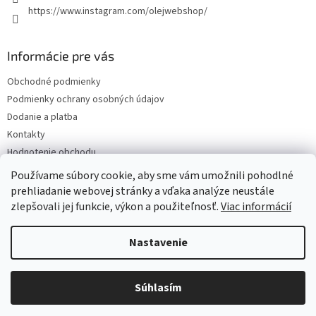
https://www.instagram.com/olejwebshop/
Informácie pre vás
Obchodné podmienky
Podmienky ochrany osobných údajov
Dodanie a platba
Kontakty
Hodnotenie obchodu
Blog
Používame súbory cookie, aby sme vám umožnili pohodlné
prehliadanie webovej stránky a vďaka analýze neustále
zlepšovali jej funkcie, výkon a použiteľnosť.
Viac informácií
Vytvoril Shoptet
Nastavenie
Copyright 2026
Olejwebshop.sk
. Všetky práva vyhradené.
Upraviť
Súhlasím
nastavenie cookies