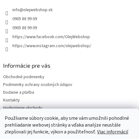
t
info
@
olejwebshop.sk
i
e
0905 88 99 09
0905 88 99 09
https://www.facebook.com/OlejWebshop
https://www.instagram.com/olejwebshop/
Informácie pre vás
Obchodné podmienky
Podmienky ochrany osobných údajov
Dodanie a platba
Kontakty
Hodnotenie obchodu
Blog
Používame súbory cookie, aby sme vám umožnili pohodlné
prehliadanie webovej stránky a vďaka analýze neustále
zlepšovali jej funkcie, výkon a použiteľnosť.
Viac informácií